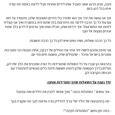
והנה, מגיע הרגע שאני מעביר אותו לידיים אחרות מבלי לדעת באמת מה קורה
איתו בכל רגע ביום.
איך אני עושה את זה? איך הוא יסתדר בלי הידיים האוהבות שלנו, ויתמודד על יחס
עם עוד כל כך הרבה ילדים? מה היתרונות בזה שהוא יהיה במסגרת ואיך אני מצליח
לזהות את החסרונות? איך ירדימו אותו, יאכילו אותו ואיך גורמים לו לרוץ בלב שמח
ועיניים נוצצות אל הגן?
כל כך הרבה שאלות, ושתי נשים שיש להן כל כך הרבה תשובות.
אני מזמין אתכם לחוות יחד איתי את המילים של רבקה, אחת הגננות הכי מוערכות
ומוכרות בישראל ומיכל – שהמילים שלה, משנות חיים מדי יום.
בהרצאה הן יעברו על כל השאלות שמטרידות כל הורה שמכניס את הלב שלו לגן,
ויצליחו בדרך הקסומה שלהן להפיג חששות ולתת כלים מעשיים להתמודד עם
הכניסה הקרובה לגן.
יחד נענה על השאלות שהכי מטרידות אותנו:
- איך עושים " הסתגלות נכונה " ואיך אפשר להכין את הילדים ואת עצמנו?
- מה בהתנהגות של הילד שלי צריך להדליק נורה אדומה לגבי מה שקורה בגן?
- כמה זמן נחשב "הסתגלות תקינה"?